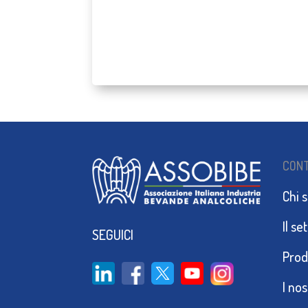
CON
Chi 
Il se
SEGUICI
Prod
I no