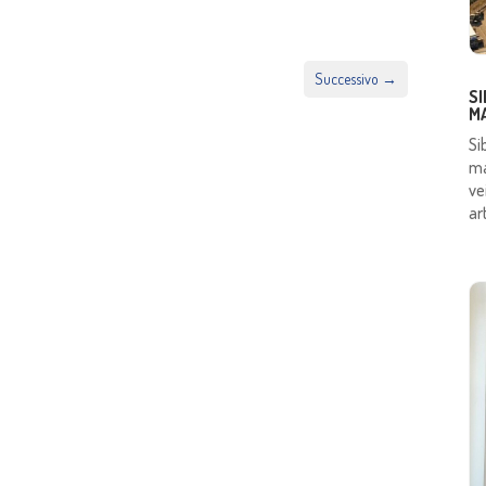
Successivo
→
SI
M
Si
ma
ve
art