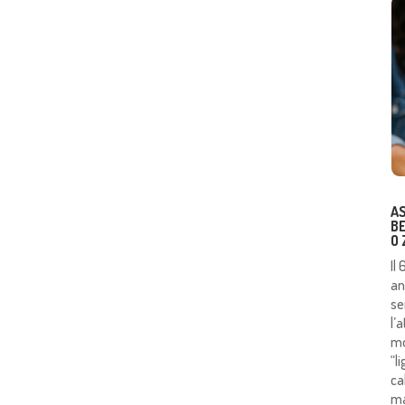
AS
B
O
Il
an
se
l’
mo
“l
ca
ma