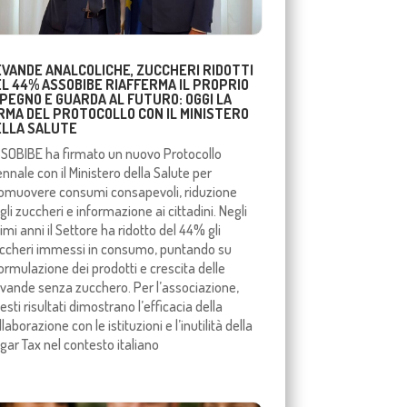
EVANDE ANALCOLICHE, ZUCCHERI RIDOTTI
EL 44% ASSOBIBE RIAFFERMA IL PROPRIO
PEGNO E GUARDA AL FUTURO: OGGI LA
IRMA DEL PROTOCOLLO CON IL MINISTERO
ELLA SALUTE
SOBIBE ha firmato un nuovo Protocollo
ennale con il Ministero della Salute per
omuovere consumi consapevoli, riduzione
gli zuccheri e informazione ai cittadini. Negli
timi anni il Settore ha ridotto del 44% gli
ccheri immessi in consumo, puntando su
formulazione dei prodotti e crescita delle
vande senza zucchero. Per l’associazione,
esti risultati dimostrano l’efficacia della
llaborazione con le istituzioni e l’inutilità della
gar Tax nel contesto italiano