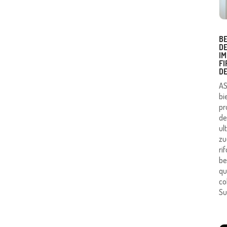
B
D
IM
F
D
AS
bi
pr
de
ul
zu
ri
be
qu
co
Su