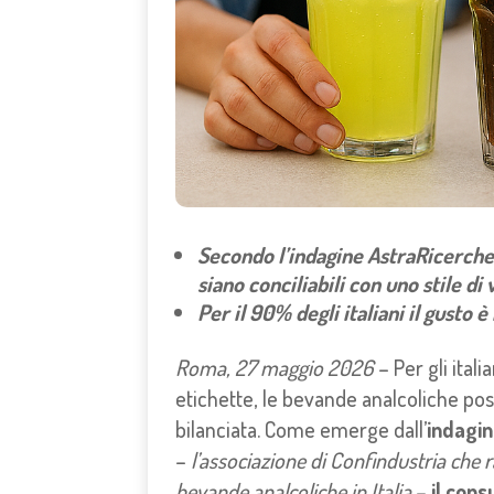
Secondo l’indagine AstraRicerche 
siano conciliabili con uno stile di 
Per il 90% degli italiani il gusto è
Roma, 27 maggio 2026
– Per gli itali
etichette, le bevande analcoliche po
bilanciata. Come emerge dall’
indagin
–
l’associazione di Confindustria ch
bevande analcoliche in Italia
–
il cons