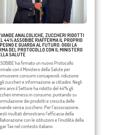
EVANDE ANALCOLICHE, ZUCCHERI RIDOTTI
EL 44% ASSOBIBE RIAFFERMA IL PROPRIO
PEGNO E GUARDA AL FUTURO: OGGI LA
IRMA DEL PROTOCOLLO CON IL MINISTERO
ELLA SALUTE
SOBIBE ha firmato un nuovo Protocollo
ennale con il Ministero della Salute per
omuovere consumi consapevoli, riduzione
gli zuccheri e informazione ai cittadini. Negli
timi anni il Settore ha ridotto del 44% gli
ccheri immessi in consumo, puntando su
formulazione dei prodotti e crescita delle
vande senza zucchero. Per l’associazione,
esti risultati dimostrano l’efficacia della
llaborazione con le istituzioni e l’inutilità della
gar Tax nel contesto italiano