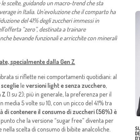
 le scelte, guidando un macro‑trend che sta
verage in Italia. Un’evoluzione che il comparto ha
iduzione del 41% degli zuccheri immessi in
’offerta “zero”, destinata a trainare
nche bevande funzionali e arricchite con minerali
ate, specialmente dalla Gen Z
brata si riflette nei comportamenti quotidiani: al
3 sceglie
le
versioni light e senza zucchero
,
n Z
(1 su 2); più in generale, la preferenza per il
 media 5 volte su 10, con un picco del 41% tra
à di contenere il consumo di zuccheri (56%) è
 punto che la versione “sugar free” diventa per
e nella scelta di consumo di bibite analcoliche.
SU
DE
D’