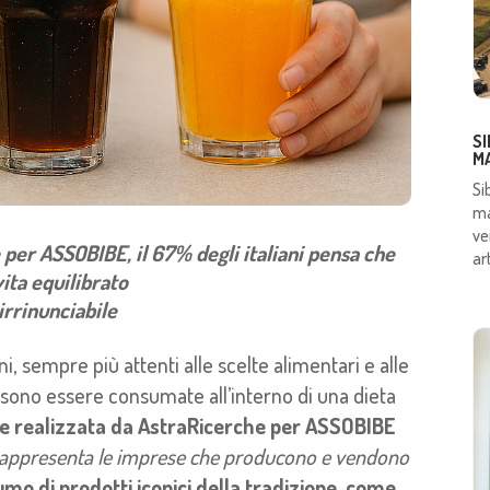
SI
M
Si
ma
ve
per ASSOBIBE, il 67% degli italiani pensa che
art
vita equilibrato
 irrinunciabile
ani, sempre più attenti alle scelte alimentari e alle
ssono essere consumate all’interno di una dieta
e realizzata da AstraRicerche per ASSOBIBE
e rappresenta le imprese che producono e vendono
umo di prodotti iconici della tradizione, come