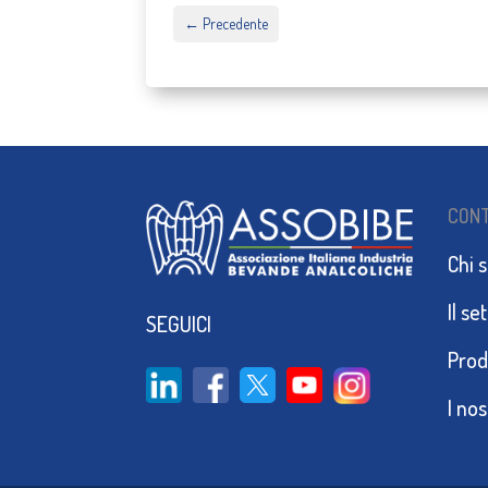
←
Precedente
CON
Chi 
Il se
SEGUICI
Prod
I no