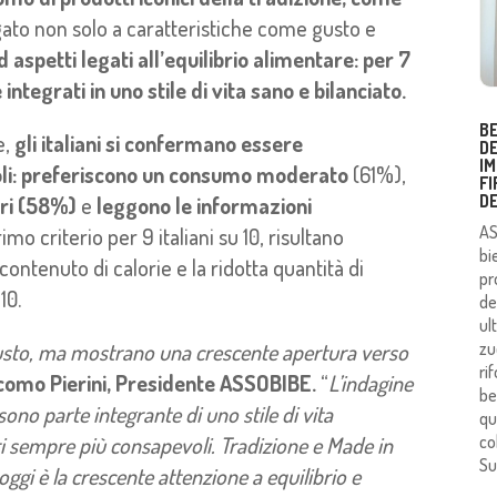
gato non solo a caratteristiche come gusto e
 aspetti legati all’equilibrio alimentare: per 7
 integrati in uno stile di vita sano e bilanciato.
B
e,
gli italiani si confermano essere
D
IM
i:
preferiscono un consumo moderato
(61%),
F
D
ri (58%)
e
leggono le informazioni
AS
rimo criterio per 9 italiani su 10, risultano
bi
ntenuto di calorie e la ridotta quantità di
pr
10.
de
ul
l gusto, ma mostrano una crescente apertura verso
zu
ri
como Pierini, Presidente ASSOBIBE.
“
L’indagine
be
no parte integrante di uno stile di vita
qu
i sempre più consapevoli. Tradizione e Made in
co
Su
ggi è la crescente attenzione a equilibrio e