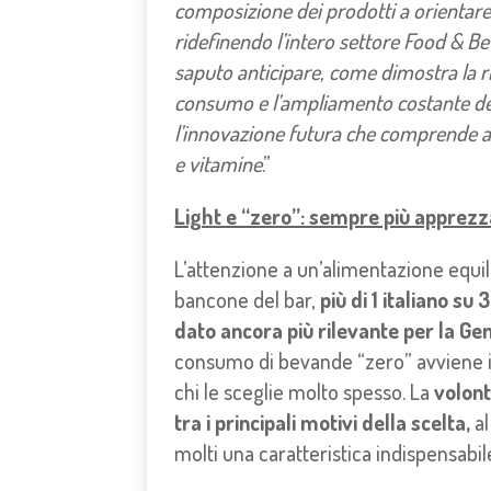
composizione dei prodotti a orientare
ridefinendo l’intero settore Food & Be
saputo anticipare, come dimostra la r
consumo e l’ampliamento costante dell
l’innovazione futura che comprende a
e vitamine
.”
Light e “zero”: sempre più apprezz
L’attenzione a un’alimentazione equili
bancone del bar,
più di 1 italiano su 
dato ancora più rilevante per la Ge
consumo di bevande “zero” avviene in
chi le sceglie molto spesso. La
volont
tra i principali motivi della scelta,
al
molti una caratteristica indispensabil