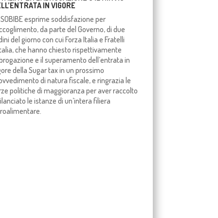
LL’ENTRATA IN VIGORE
SOBIBE esprime soddisfazione per
accoglimento, da parte del Governo, di due
dini del giorno con cui Forza Italia e Fratelli
Italia, che hanno chiesto rispettivamente
abrogazione e il superamento dell’entrata in
gore della Sugar tax in un prossimo
ovvedimento di natura fiscale, e ringrazia le
rze politiche di maggioranza per aver raccolto
rilanciato le istanze di un’intera filiera
roalimentare.