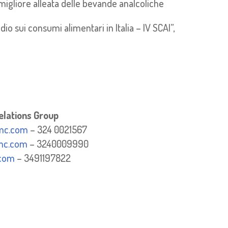
a migliore alleata delle bevande analcoliche
o sui consumi alimentari in Italia – IV SCAI”,
elations Group
omc.com
– 324 0021567
mc.com
– 3240009990
.com
– 3491197822