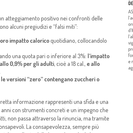
DE
AS
un atteggiamento positivo nei confronti delle
l’
or
no alcuni pregiudizi e “falsi miti”:
d’
l’
l loro impatto calorico
quotidiano, collocandolo
vi
pr
ando una quota pari o inferiore al 3%:
l’impatto
fo
e 
allo 0,9% per gli adulti
, cioè a 18 cal.,
e allo
ag
.
e
le versioni “zero” contengano zuccheri o
retta informazione rappresenti una sfida e una
 da anni con strumenti concreti e un impegno che
atti, non passa attraverso la rinuncia, ma tramite
consapevoli. La consapevolezza, sempre più