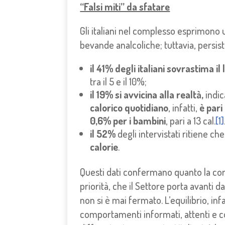
“Falsi miti” da sfatare
Gli italiani nel complesso esprimono 
bevande analcoliche; tuttavia, persisto
il 41% degli italiani sovrastima i
tra il 5 e il 10%;
il 19% si avvicina alla realtà,
indic
calorico quotidiano
, infatti,
è pari 
0,6% per i bambini
, pari a 13 cal.
[1]
il 52%
degli intervistati ritiene ch
calorie
.
Questi dati confermano quanto la cor
priorità, che il Settore porta avanti
non si è mai fermato. L’equilibrio, inf
comportamenti informati, attenti e 