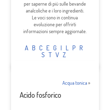
per saperne di più sulle bevande
analcoliche e i loro ingredienti.
Le voci sono in continua
evoluzione per offrirti
informazioni sempre aggiornate.
A
B
C
E
G
I
L
P
R
S
T
V
Z
Acqua tonica
»
Acido fosforico