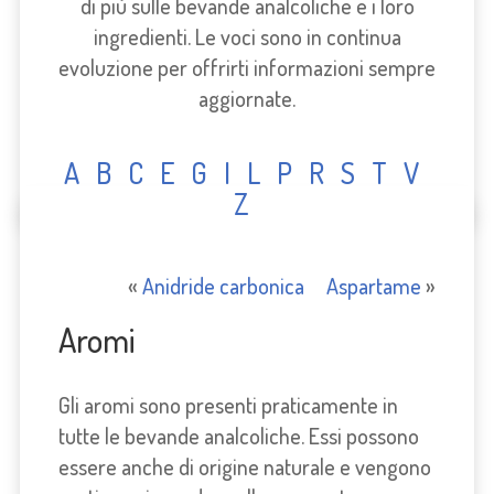
di più sulle bevande analcoliche e i loro
ingredienti. Le voci sono in continua
evoluzione per offrirti informazioni sempre
aggiornate.
A
B
C
E
G
I
L
P
R
S
T
V
Z
«
Anidride carbonica
Aspartame
»
Aromi
Gli aromi sono presenti praticamente in
tutte le bevande analcoliche. Essi possono
essere anche di origine naturale e vengono