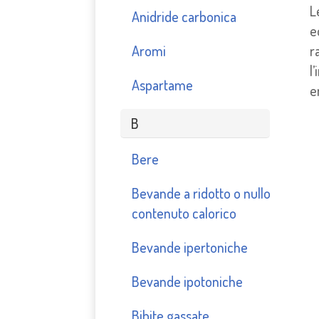
L
Anidride carbonica
e
Aromi
r
l
Aspartame
e
B
Bere
Bevande a ridotto o nullo
contenuto calorico
Bevande ipertoniche
Bevande ipotoniche
Bibite gassate