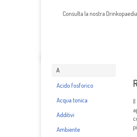
Consulta la nostra Drinkopaedia 
A
R
Acido fosforico
Acqua tonica
I
a
Additivi
c
p
Ambiente