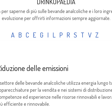
DRINKOPAEDIA
per saperne di più sulle bevande analcoliche e i loro ingr
evoluzione per offrirti informazioni sempre aggiornate.
A
B
C
E
G
I
L
P
R
S
T
V
Z
iduzione delle emissioni
l settore delle bevande analcoliche utilizza energia lungo t
pparecchiature per la vendita e nei sistemi di distribuzi
ompetenze ed esperienze nelle risorse rinnovabili e lavor
iù efficiente e rinnovabile.